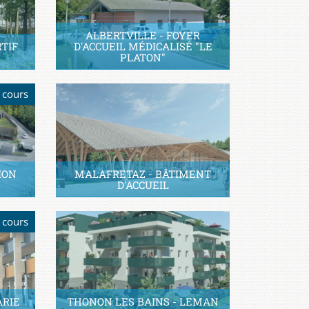
ALBERTVILLE - FOYER
TIF
D'ACCUEIL MÉDICALISÉ "LE
PLATON"
 cours
ION
MALAFRETAZ - BÂTIMENT
D'ACCUEIL
 cours
ARIE
THONON LES BAINS - LEMAN