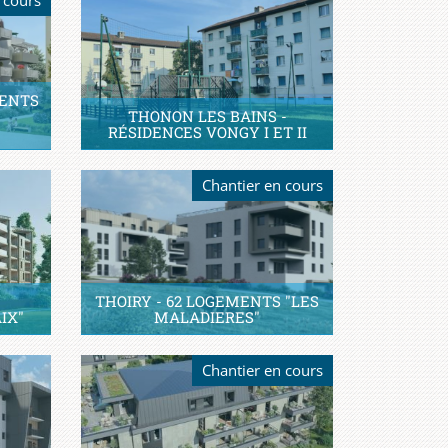
MENTS
THONON LES BAINS -
RÉSIDENCES VONGY I ET II
Chantier en cours
THOIRY - 62 LOGEMENTS "LES
IX"
MALADIERES"
Chantier en cours