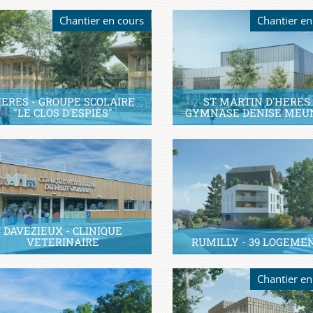
Chantier en cours
Chantier en
IERES - GROUPE SCOLAIRE
ST MARTIN D'HERES 
"LE CLOS D'ESPIÈS"
GYMNASE DENISE MEU
DAVEZIEUX - CLINIQUE
VETERINAIRE
RUMILLY - 39 LOGEME
Chantier en