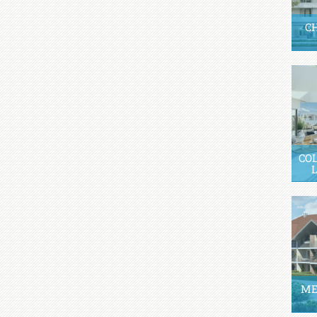
C
CO
ME