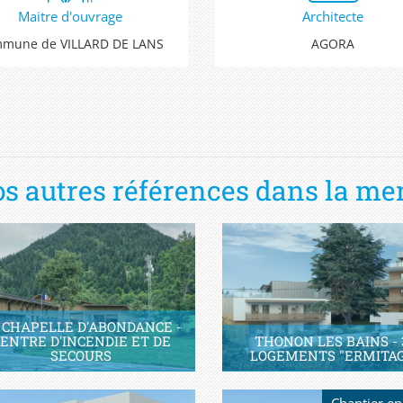
Maitre d'ouvrage
Architecte
mune de VILLARD DE LANS
AGORA
s autres références dans la me
 CHAPELLE D'ABONDANCE -
ENTRE D'INCENDIE ET DE
THONON LES BAINS - 
SECOURS
LOGEMENTS "ERMITA
Chantier en