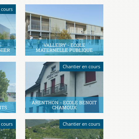
 cours
-
VALLEIRY - ECOLE
NIER
MATERNELLE PUBLIQUE
Chantier en cours
ARENTHON - ECOLE BENOIT
NTS
CHAMOUX
 cours
Chantier en cours