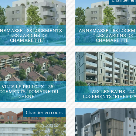
NEMASSE - 38 LOGEMENTS
ANNEMASSE - 58 LOGE
" LES JARDINS DE
" LES JARDINS DE
CHAMARETTE"
CHAMARETTE"
VILLY LE PELLOUX - 36
OGEMENTS "DOMAINE DU
AIX LES BAINS - 44
CHENE"
LOGEMENTS "RIVES D'A
Chantier en cours