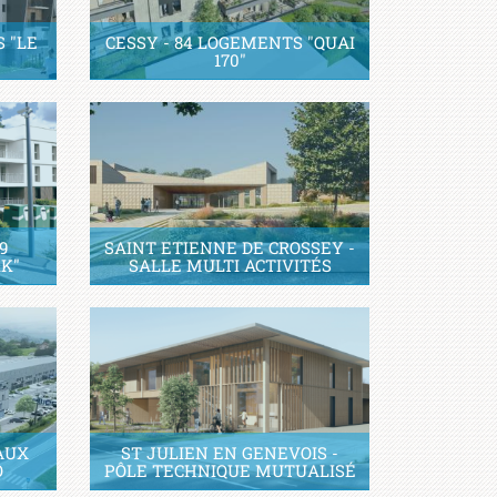
S "LE
CESSY - 84 LOGEMENTS "QUAI
170"
9
SAINT ETIENNE DE CROSSEY -
K"
SALLE MULTI ACTIVITÉS
AUX
ST JULIEN EN GENEVOIS -
O
PÔLE TECHNIQUE MUTUALISÉ