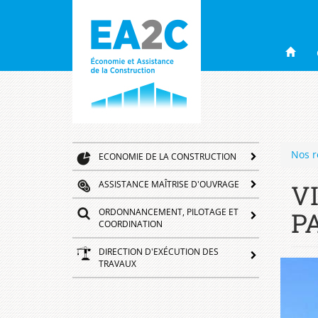
ea2c
Navigation
Aller
au
principale
contenu
principal
Nos r
ECONOMIE DE LA CONSTRUCTION
ASSISTANCE MAÎTRISE D'OUVRAGE
V
ORDONNANCEMENT, PILOTAGE ET
P
COORDINATION
DIRECTION D'EXÉCUTION DES
TRAVAUX