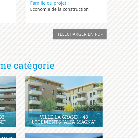
Famille du projet :
Economie de la construction
TÉLÉCHARGER EN PDF
me catégorie
33
VILLE LA GRAND - 48
GE"
LOGEMENTS "ALTA MAGNA"
 cours