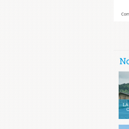
Com
No
LA
C