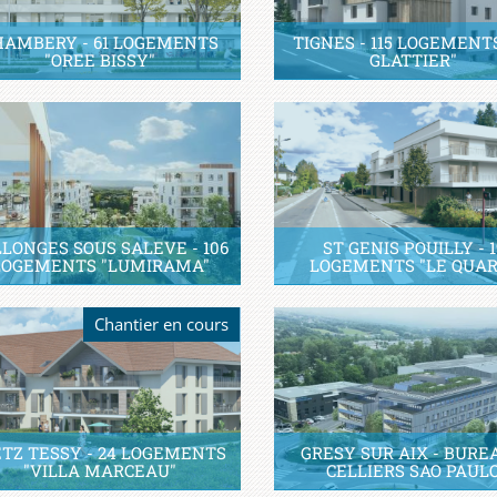
HAMBERY - 61 LOGEMENTS
TIGNES - 115 LOGEMENT
"OREE BISSY"
GLATTIER"
LLONGES SOUS SALEVE - 106
ST GENIS POUILLY - 1
LOGEMENTS "LUMIRAMA"
LOGEMENTS "LE QUAR
Chantier en cours
TZ TESSY - 24 LOGEMENTS
GRESY SUR AIX - BURE
"VILLA MARCEAU"
CELLIERS SAO PAUL