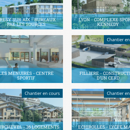
RESY SUR AIX - BUREAUX
LYON - COMPLEXE SPOR
PAE LES SOURCES
KENNEDY
Chantier en
LES MENUIRES - CENTRE
FILLIERE - CONSTRUCT
SPORTIF
D'UN CERD
Chantier en cours
Chantier en
URCHEVEL - 36 LOGEMENTS
ECHIROLLES - LYCÉE M