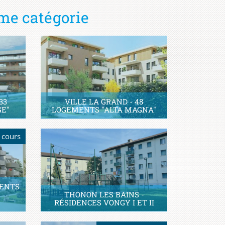
me catégorie
33
VILLE LA GRAND - 48
GE"
LOGEMENTS "ALTA MAGNA"
 cours
MENTS
THONON LES BAINS -
RÉSIDENCES VONGY I ET II