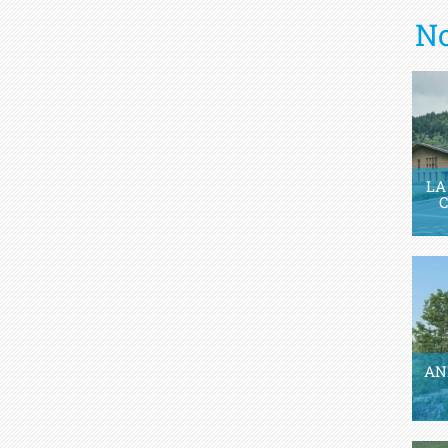
No
LA
C
AN