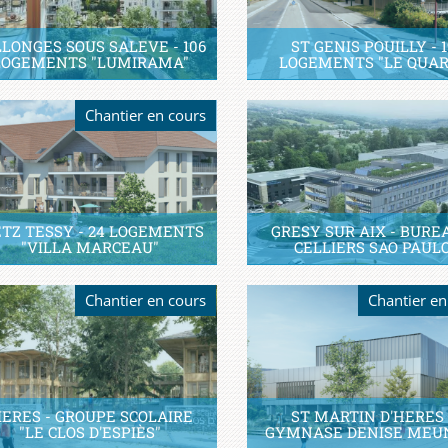
LLONGES SOUS SALEVE - 106
ST GENIS POUILLY - 1
LOGEMENTS "LUMIRAMA"
LOGEMENTS "LE QUAR
Chantier en cours
TZ TESSY - 24 LOGEMENTS
GRESY SUR AIX - BURE
"VILLA MARCEAU"
CELLIERS SAO PAUL
Chantier en cours
Chantier en
IERES - GROUPE SCOLAIRE
ST MARTIN D'HERES 
"LE CLOS D'ESPIÈS"
GYMNASE DENISE MEU