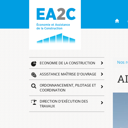
ea2c
Navigation
Aller
au
principale
contenu
principal
Nos r
ECONOMIE DE LA CONSTRUCTION
ASSISTANCE MAÎTRISE D'OUVRAGE
A
ORDONNANCEMENT, PILOTAGE ET
COORDINATION
DIRECTION D'EXÉCUTION DES
TRAVAUX