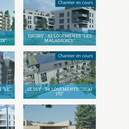
Chantier en cours
THOIRY - 62 LOGEMENTS "LES
IX"
MALADIERES"
Chantier en cours
S "LE
CESSY - 84 LOGEMENTS "QUAI
170"