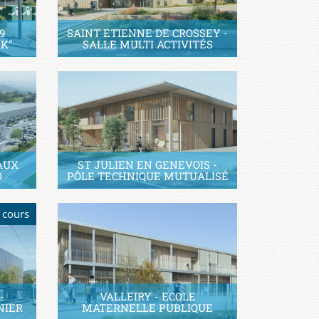
9
SAINT ETIENNE DE CROSSEY -
K"
SALLE MULTI ACTIVITÉS
AUX
ST JULIEN EN GENEVOIS -
O
PÔLE TECHNIQUE MUTUALISÉ
 cours
-
VALLEIRY - ECOLE
NIER
MATERNELLE PUBLIQUE