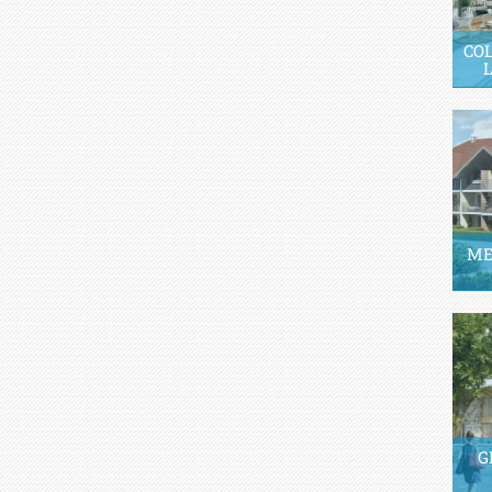
CO
ME
G